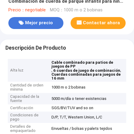
Combinación de cuerda de parque infantil para niños
Puente de parque infantil
Precio：negotiable
MOQ：1000 m o 2 bobinas
Mejor precio
Contactar ahora
Descripción De Producto
Cable combinado para patios de
juegos de PP
Alta luz
,
,
6 cuerdas de juego de combinación
Cuerdas combinadas para juegos de
16 mm
Cantidad de orden
1000 m o 2 bobinas
mínima
Capacidad de la
5000 m/día o tener existencias
fuente
Certificación
SGS/BV/TUV and so on
Condiciones de
D/P, T/T, Western Union, L/C
pago
Detalles de
Envueltas / bolsas y palets tejidos
empaquetado