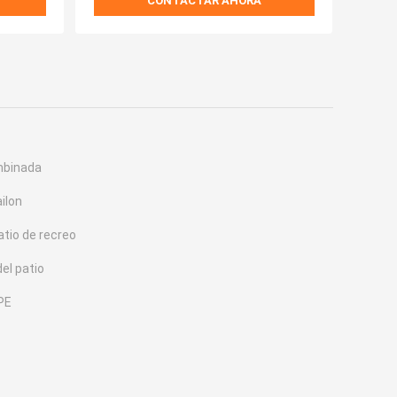
CONTACTAR AHORA
mbinada
ilon
atio de recreo
el patio
PE