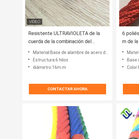
Resistente ULTRAVIOLETA de la
6 polié
cuerda de la combinación del
m de la
poliéster del patio 16m m con la
filamen
Material:Base de alambre de acero del poliéster Cover+galvanized
Materi
base de acero
de atra
Estructura:6 hilos
Base i
diámetro:16m m
Color:Ro
CONTACTAR AHORA