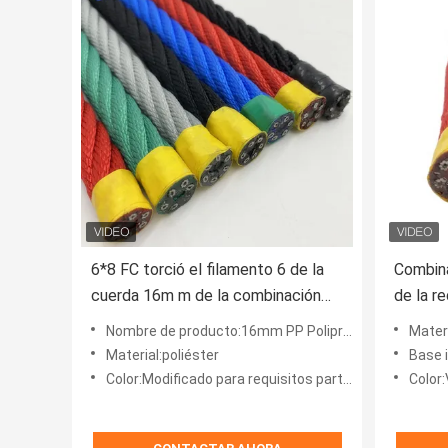
6*8 FC torció el filamento 6 de la
Combina
cuerda 16m m de la combinación
de la r
del poliéster con base del metal
libre d
Nombre de producto:16mm PP Polipropileno 6*8+FC Patio Poliéster Cuerda Combinada
Materi
Material:poliéster
Base i
Color:Modificado para requisitos particulares
Color: