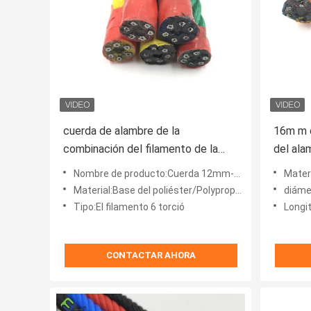
cuerda de alambre de la
16m m c
combinación del filamento de la
del ala
cuerda 6 de la combinación del
filamen
Nombre de producto:Cuerda 12mm-22mm de la combinación del poliéster del filamento del patio 6 de la cuerda de los niños
Material:Mu
poliéster de 12m m - de 22m m
sube
Material:Base del poliéster/Polypropylene+Steel
diám
Tipo:El filamento 6 torció
Longitud:los
CONTACTAR AHORA