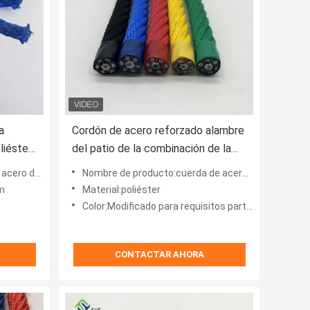
a
Cordón de acero reforzado alambre
liéster
del patio de la combinación de la
de la
base del poliéster de la cuerda de
ver+galvanized
Nombre de producto:cuerda de acero de la combinación de la base del poliéster del patio 6*8+IWRC de 16m m
6*8 IWRC
m
Material:poliéster
Color:Modificado para requisitos particulares
CONTACTAR AHORA