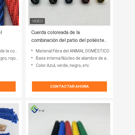
l
Cuerda coloreada de la
combinación del patio del poliéster
l patio
16m m para la red que sube
el poliéster
Material:Fibra del ANIMAL DOMÉSTICO
naranja u OEM
Base interna:Núcleo de alambre de acero 6*7
Color:Azul, verde, negro, etc.
CONTACTAR AHORA