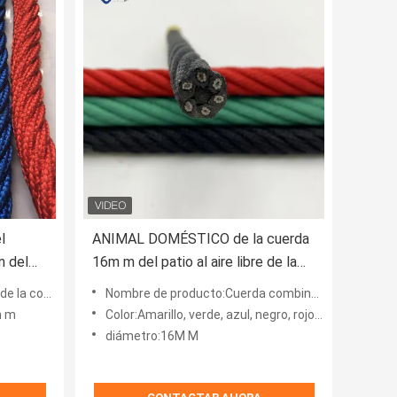
l
ANIMAL DOMÉSTICO de la cuerda
m del
16m m del patio al aire libre de la
TA anti
combinación que sube para los
el poliéster
Nombre de producto:Cuerda combinada de PET
niños
 m
Color:Amarillo, verde, azul, negro, rojo, naranja u OEM
diámetro:16M M