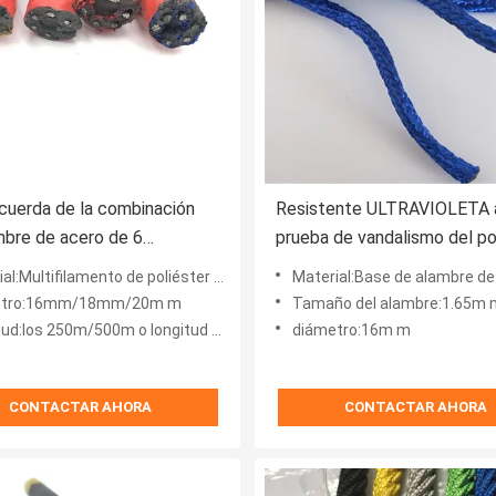
uerda de la combinación
Resistente ULTRAVIOLETA 
mbre de acero de 6
prueba de vandalismo del po
tos para el patio neto que
que sube de la cuerda neta 
ltifilamento de poliéster +alambre de acero galvanizado
Material:Base de alambre de acero del poliéster Co
combinación
etro:16mm/18mm/20m m
Tamaño del alambre:1.65m 
 250m/500m o longitud modificada para requisitos particulares
diámetro:16m m
CONTACTAR AHORA
CONTACTAR AHORA