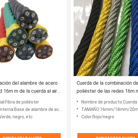
ción del alambre de acero
Cuerda de la combinación de
ed 16m m de la cuerda al aire
poliéster de las redes 16m 
el patio que sube
patio que sube ULTRAVIOLE
al:Fibra de poliéster
Nombre de producto:Cuerda de la combinación d
nterna:Base de alambre de acero
TAMAÑO:16mm/18mm/20m
Verde, negro, etc
Color:Rojo/negro