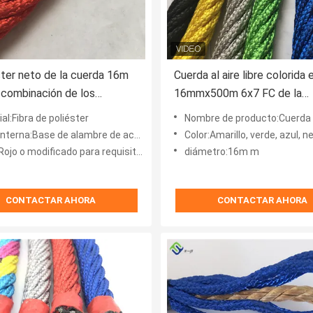
ster neto de la cuerda 16m
Cuerda al aire libre colorida e
 combinación de los
16mmx500m 6x7 FC de la
tos que sube para el parque
combinación del poliéster de
al:Fibra de poliéster
Nombre de producto:Cuerda de la combinación d
cciones
nterna:Base de alambre de acero
Color:Amarillo, verde, azul, negro, rojo, 
jo o modificado para requisitos particulares
diámetro:16m m
CONTACTAR AHORA
CONTACTAR AHORA