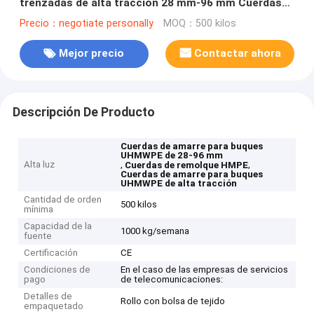
trenzadas de alta tracción 28 mm-96 mm Cuerdas
de remolque HMPE
Precio：negotiate personally
MOQ：500 kilos
Mejor precio
Contactar ahora
Descripción De Producto
Cuerdas de amarre para buques
UHMWPE de 28-96 mm
Alta luz
,
,
Cuerdas de remolque HMPE
Cuerdas de amarre para buques
UHMWPE de alta tracción
Cantidad de orden
500 kilos
mínima
Capacidad de la
1000 kg/semana
fuente
Certificación
CE
Condiciones de
En el caso de las empresas de servicios
pago
de telecomunicaciones:
Detalles de
Rollo con bolsa de tejido
empaquetado