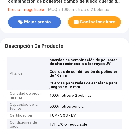
combinación de poliéster campo de juego cuerda de
red de escalada
Precio：negotiable
MOQ：1000 metros o 2 bobinas
Mejor precio
Contactar ahora
Descripción De Producto
cuerdas de combinación de poliéster
de alta resistencia a los rayos UV
,
Cuerdas de combinación de poliéster
Alta luz
de 16 mm
,
Cuerdas para redes de escalada para
juegos de 16 mm
Cantidad de orden
1000 metros o 2 bobinas
mínima
Capacidad de la
5000 metros por día
fuente
Certificación
TUV / SGS / BV
Condiciones de
T/T, L/C o negociable
pago