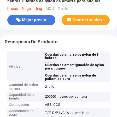
hebras Cuerdas de nylon de amarre para buques
Precio：Negotiating
MOQ：2 rollo
Mejor precio
Contactar ahora
Descripción De Producto
Cuerdas de amarre de nylon de 8
hebras
,
Cuerdas de amortiguación de nylon
Alta luz
para buques
,
Cuerdas de amarre de nylon de
poliamida pura
Cantidad de orden
2 rollo
mínima
Capacidad de la
200000 metros por semana
fuente
Certificación
ABS, CCS
Condiciones de
T/T, D/P, L/C, Western Union
pago