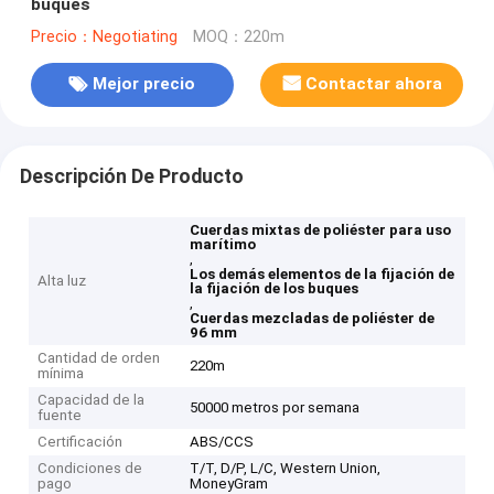
buques
Precio：Negotiating
MOQ：220m
Mejor precio
Contactar ahora
Descripción De Producto
Cuerdas mixtas de poliéster para uso
marítimo
,
Los demás elementos de la fijación de
Alta luz
la fijación de los buques
,
Cuerdas mezcladas de poliéster de
96 mm
Cantidad de orden
220m
mínima
Capacidad de la
50000 metros por semana
fuente
Certificación
ABS/CCS
Condiciones de
T/T, D/P, L/C, Western Union,
pago
MoneyGram