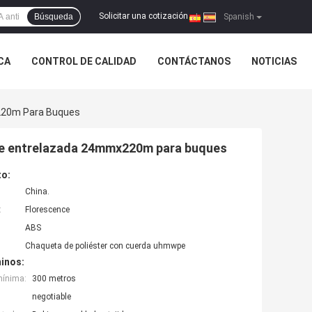
Solicitar una cotización
Búsqueda
|
Spanish
ICA
CONTROL DE CALIDAD
CONTÁCTANOS
NOTICIAS
220m Para Buques
re entrelazada 24mmx220m para buques
to:
China.
:
Florescence
ABS
Chaqueta de poliéster con cuerda uhmwpe
inos:
mínima:
300 metros
negotiable