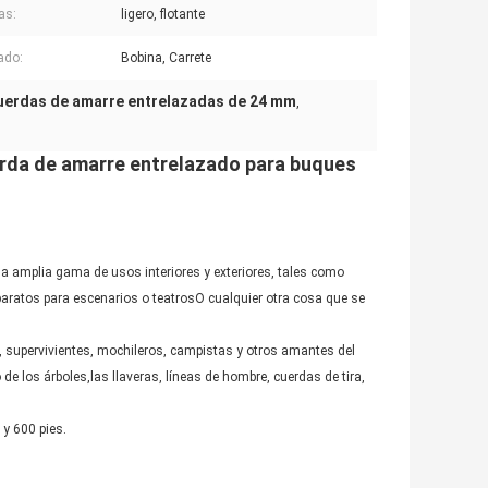
as:
ligero, flotante
ado:
Bobina, Carrete
uerdas de amarre entrelazadas de 24 mm
,
da de amarre entrelazado para buques
una amplia gama de usos interiores y exteriores, tales como
paratos para escenarios o teatrosO cualquier otra cosa que se
, supervivientes, mochileros, campistas y otros amantes del
 de los árboles,las llaveras, líneas de hombre, cuerdas de tira,
 y 600 pies.