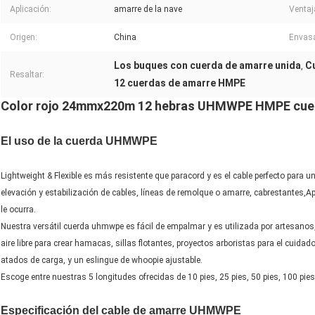
Aplicación:
amarre de la nave
Ventaj
Origen:
China
Envas
Los buques con cuerda de amarre unida
C
,
Resaltar:
12 cuerdas de amarre HMPE
Color rojo 24mmx220m 12 hebras UHMWPE HMPE cuer
El uso de la cuerda UHMWPE
Lightweight & Flexible es más resistente que paracord y es el cable perfecto para 
elevación y estabilización de cables, líneas de remolque o amarre, cabrestantes,A
le ocurra.
Nuestra versátil cuerda uhmwpe es fácil de empalmar y es utilizada por artesanos
aire libre para crear hamacas, sillas flotantes, proyectos arboristas para el cuidado
atados de carga, y un eslingue de whoopie ajustable.
Escoge entre nuestras 5 longitudes ofrecidas de 10 pies, 25 pies, 50 pies, 100 pies
Especificación del cable de amarre UHMWPE