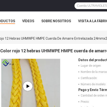
ODUCTOS
VÍDEOS
SOBRE NOSOTROS
VISITA A LA FÁBR
ASOS
Rojo 12 Hebras UHMWPE HMPE Cuerda De Amarre Entrelazada 24mmx
Color rojo 12 hebras UHMWPE HMPE cuerda de amar
Datos del produc
Lugar de origen:
Nombre de la marca
Certificación:
Número de modelo:
Pago y Envío Térm
Cantidad de orden 
Precio: