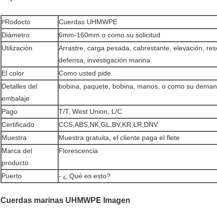
Rodocto
Cuerdas UHMWPE
P
Diámetro
6mm-160mm o como su solicitud
Utilización
Arrastre, carga pesada, cabrestante, elevación, res
defensa, investigación marina
El color
Como usted pide.
Detalles del
bobina, paquete, bobina, manos, o como su dema
embalaje
Pago
T/T, West Union, L/C
Certificado
CCS,ABS,NK,GL,BV,KR,LR,DNV
Muestra
Muestra gratuita, el cliente paga el flete
Marca del
Florescencia
producto
Puerto
- ¿ Qué es esto?
Cuerdas marinas UHMWPE Imagen