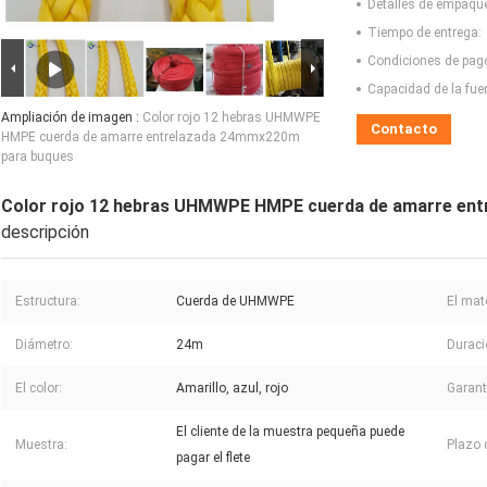
Detalles de empaqu
Tiempo de entrega:
Condiciones de pag
Capacidad de la fue
Ampliación de imagen :
Color rojo 12 hebras UHMWPE
Contacto
HMPE cuerda de amarre entrelazada 24mmx220m
para buques
Color rojo 12 hebras UHMWPE HMPE cuerda de amarre en
descripción
Estructura:
Cuerda de UHMWPE
El mate
Diámetro:
24m
Duraci
El color:
Amarillo, azul, rojo
Garant
El cliente de la muestra pequeña puede
Muestra:
Plazo 
pagar el flete