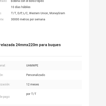
etado:
Bobina con el bolso tejido
10 días hábiles
o:
T/T, D/P, L/C, Western Union, MoneyGram
nte:
30000 metros por semana
trelazada 24mmx220m para buques
rial:
UHMWPE
ón:
Personalizado
ización:
12 meses
por T/T
de pago: