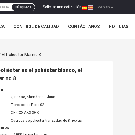
Solicitar una cotización
Búsqueda
|
Spanish
ICA
CONTROL DE CALIDAD
CONTÁCTANOS
NOTICIAS
Y El Poliéster Marino 8
poliéster es el poliéster blanco, el
arino 8
to:
Qingdao, Shandong, China
:
Florescence Rope 02
CE CCS ABS SGS
Cuerdas de poliéster trenzadas de 8 hebras
inos:
mínima:
1000 kg por tamaño