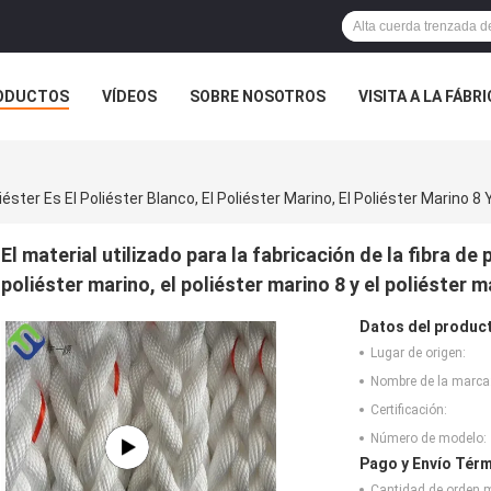
ODUCTOS
VÍDEOS
SOBRE NOSOTROS
VISITA A LA FÁBR
ASOS
iéster Es El Poliéster Blanco, El Poliéster Marino, El Poliéster Marino 8 
El material utilizado para la fabricación de la fibra de 
poliéster marino, el poliéster marino 8 y el poliéster m
Datos del produc
Lugar de origen:
Nombre de la marca
Certificación:
Número de modelo:
Pago y Envío Térm
Cantidad de orden 