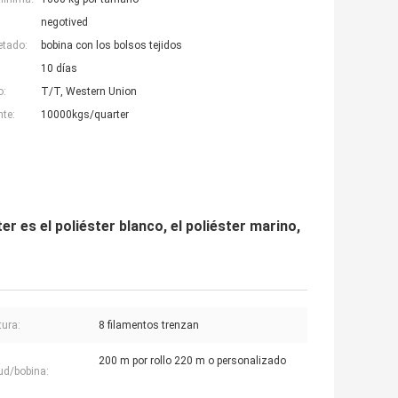
negotived
etado:
bobina con los bolsos tejidos
10 días
o:
T/T, Western Union
nte:
10000kgs/quarter
ter es el poliéster blanco, el poliéster marino,
tura:
8 filamentos trenzan
200 m por rollo 220 m o personalizado
ud/bobina: