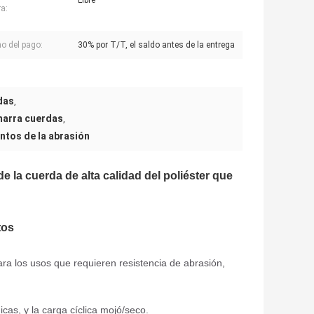
Libre
a:
o del pago:
30% por T/T, el saldo antes de la entrega
das
,
marra cuerdas
,
entos de la abrasión
 la cuerda de alta calidad del poliéster que
tos
a los usos que requieren resistencia de abrasión,
icas, y la carga cíclica mojó/seco.