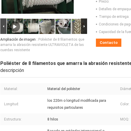
Precio:
Detalles de empaqu
Tiempo de entrega:
Condiciones de pag
Capacidad de la fue
Ampliación de imagen :
Poliéster de 8 filamentos que
Contacto
amarra la abrasión resistente ULTRAVIOLETA de las
cuerdas resistente
Poliéster de 8 filamentos que amarra la abrasión resisten
descripción
Material:
Material del poliéster
Diámet
los 220m o longitud modificada para
Longitud:
Color:
requisitos particulares
Estructura:
8 hilos
MOQ: