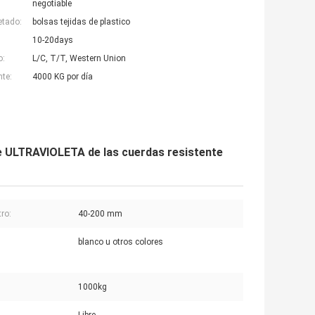
negotiable
etado:
bolsas tejidas de plastico
10-20days
o:
L/C, T/T, Western Union
nte:
4000 KG por día
te ULTRAVIOLETA de las cuerdas resistente
ro:
40-200 mm
blanco u otros colores
1000kg