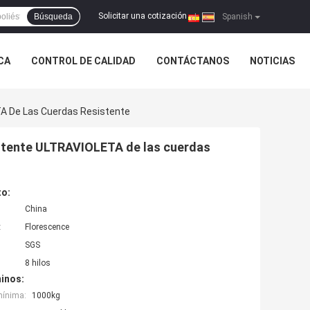
Solicitar una cotización
Búsqueda
|
Spanish
ICA
CONTROL DE CALIDAD
CONTÁCTANOS
NOTICIAS
TA De Las Cuerdas Resistente
sistente ULTRAVIOLETA de las cuerdas
to:
China
:
Florescence
SGS
8 hilos
inos:
mínima:
1000kg