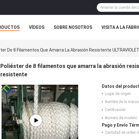
ODUCTOS
VÍDEOS
SOBRE NOSOTROS
VISITA A LA FÁBR
ASOS
ster De 8 Filamentos Que Amarra La Abrasión Resistente ULTRAVIOLE
Poliéster de 8 filamentos que amarra la abrasión re
resistente
Datos del produc
Lugar de origen:
Nombre de la marca
Certificación:
Número de modelo:
Pago y Envío Térm
Cantidad de orden 