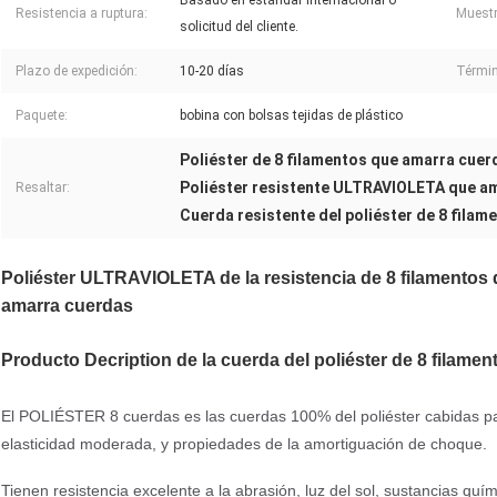
Basado en estándar internacional o
Resistencia a ruptura:
Muestr
solicitud del cliente.
Plazo de expedición:
10-20 días
Términ
Paquete:
bobina con bolsas tejidas de plástico
Poliéster de 8 filamentos que amarra cuer
Poliéster resistente ULTRAVIOLETA que a
Resaltar:
Cuerda resistente del poliéster de 8 filam
Poliéster ULTRAVIOLETA de la resistencia de 8 filamentos de
amarra cuerdas
Producto Decription de la cuerda del poliéster de 8 filamen
El POLIÉSTER 8 cuerdas es las cuerdas 100% del poliéster cabidas par
elasticidad moderada, y propiedades de la amortiguación de choque.
Tienen resistencia excelente a la abrasión, luz del sol, sustancias quím