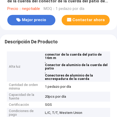
de la cuerda del conector de la cuerda del patio de
16m m
Precio：negotiable
MOQ：1 pedazo por día
Mejor precio
Contactar ahora
Descripción De Producto
conector de la cuerda del patio de
16m m
,
Conector de aluminio de la cuerda del
Alta luz
patio
,
Conectores de aluminio de la
encrespadura de la cuerda
Cantidad de orden
1 pedazo por día
mínima
Capacidad de la
20pcs por día
fuente
Certificación
SGS
Condiciones de
L/C, T/T, Western Union
pago