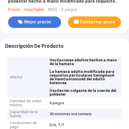
poliéster hecho a mano modificado para requisitos
particulares
Precio：negotiable
MOQ：6 juegos
Mejor precio
Contactar ahora
Descripción De Producto
Oscilaciones adultos hechos a mano
de la hamaca
,
La hamaca adulta modificada para
requisitos particulares Swingmock
Alta luz
de HamCustomized del adulto
balancea
,
Oscilación colgante de la cuerda del
poliéster
Cantidad de orden
6 juegos
mínima
Capacidad de la
30 sistemas una semana
fuente
Condiciones de
D/A, T/T
pago