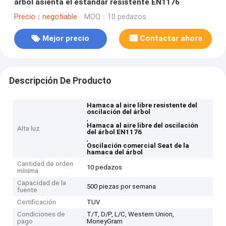
árbol asienta el estándar resistente EN1176
Precio：negotiable
MOQ：10 pedazos
Mejor precio
Contactar ahora
Descripción De Producto
Hamaca al aire libre resistente del
oscilación del árbol
,
Hamaca al aire libre del oscilación
Alta luz
del árbol EN1176
,
Oscilación comercial Seat de la
hamaca del árbol
Cantidad de orden
10 pedazos
mínima
Capacidad de la
500 piezas por semana
fuente
Certificación
TUV
Condiciones de
T/T, D/P, L/C, Western Union,
pago
MoneyGram